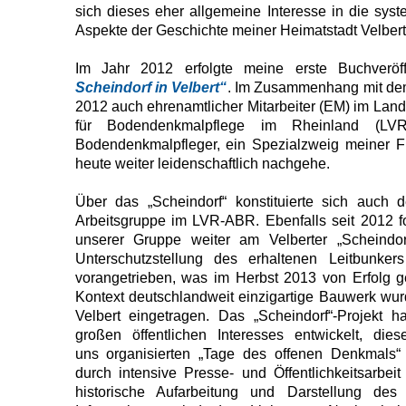
sich dieses eher allgemeine Interesse in die syst
Aspekte der Geschichte meiner Heimatstadt Velbert
Im Jahr 2012 erfolgte meine erste Buchveröffe
Scheindorf in Velbert“
. Im Zusammenhang mit de
2012 auch ehrenamtlicher Mitarbeiter (EM) im Lan
für Bodendenkmalpflege im Rheinland (LVR
Bodendenkmalpfleger, ein Spezialzweig meiner Fre
heute weiter leidenschaftlich nachgehe.
Über das „Scheindorf“ konstituierte sich auch
Arbeitsgruppe im LVR-ABR. Ebenfalls seit 2012 fo
unserer Gruppe weiter am Velberter „Scheindo
Unterschutzstellung des erhaltenen Leitbunke
vorangetrieben, was im Herbst 2013 von Erfolg g
Kontext deutschlandweit einzigartige Bauwerk wurd
Velbert eingetragen. Das „Scheindorf“-Projekt h
großen öffentlichen Interesses entwickelt, die
uns organisierten „Tage des offenen Denkmals“
durch intensive Presse- und Öffentlichkeitsarbeit
historische Aufarbeitung und Darstellung d