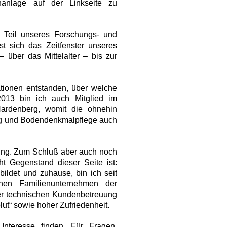
nanlage auf der Linkseite zu
er Teil unseres Forschungs- und
st sich das Zeitfenster unseres
– über das Mittelalter – bis zur
ationen entstanden, über welche
2013 bin ich auch Mitglied im
-Hardenberg, womit die ohnehin
g und Bodendenkmalpflege auch
gung. Zum Schluß aber auch noch
t Gegenstand dieser Seite ist:
bildet und zuhause, bin ich seit
hen Familienunternehmen der
der technischen Kundenbetreuung
blut“ sowie hoher Zufriedenheit.
 Interesse finden. Für Fragen,