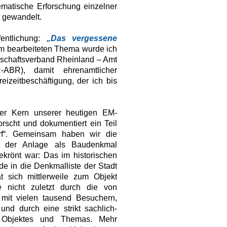
ematische Erforschung einzelner
 gewandelt.
ntlichung:
„Das vergessene
m bearbeiteten Thema wurde ich
dschaftsverband Rheinland – Amt
-ABR), damit
ehrenamtlicher
izeitbeschäftigung, der ich bis
 der Kern unserer heutigen EM-
rscht und dokumentiert ein Teil
rf“. Gemeinsam haben wir die
rs der Anlage als Baudenkmal
ekrönt war: Das im historischen
e in die Denkmalliste der Stadt
at sich mittlerweile zum Objekt
se nicht zuletzt durch die von
 mit vielen tausend Besuchern,
 und durch eine strikt sachlich-
es Objektes und Themas. Mehr