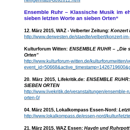
heiligenhaus-d692812.html
Ensemble Ruhr – Klassische Musik im eh
sieben letzten Worte an sieben Orten“
12. März 2015, WAZ - Velberter Zeitung:
Konzert 
http://www.derwesten.de/staedte/velbert/konzert-i
Kulturforum Witten:
ENSEMBLE RUHR – „Die sie
Orten“
http://www.kulturforum-witten.de/kulturforumwitten/
event_id=50668&active_timestamp=1426719600&g
20. März 2015, Lifekritik.de:
ENSEMBLE RUHR:
SIEBEN ORTEN
http://www.livekritik.de/veranstaltungen/ensemble-r
orten-0/
04. März 2015, Lokalkompass Essen-Nord:
Letz
http://www.lokalkompass.de/essen-nord/kultur/letz
21. März 2015, WAZ Essen:
Haydn und Ruhrpott 