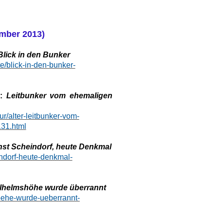
ember 2013)
Blick in den Bunker
e/blick-in-den-bunker-
g:
Leitbunker vom ehemaligen
r/alter-leitbunker-vom-
131.html
nst Scheindorf, heute Denkmal
indorf-heute-denkmal-
lhelmshöhe wurde überrannt
oehe-wurde-ueberrannt-