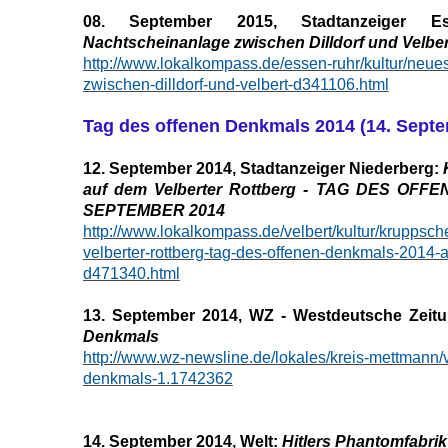
08. September 2015, Stadtanzeiger 
Nachtscheinanlage zwischen Dilldorf und Velber
http://www.lokalkompass.de/essen-ruhr/kultur/neu
zwischen-dilldorf-und-velbert-d341106.html
Tag des offenen Denkmals 2014 (14. Sept
12. September 2014, Stadtanzeiger Niederberg:
auf dem Velberter Rottberg - TAG DES OF
SEPTEMBER 2014
http://www.lokalkompass.de/velbert/kultur/kruppsc
velberter-rottberg-tag-des-offenen-denkmals-2014
d471340.html
13. September 2014, WZ - Westdeutsche Zeitu
Denkmals
http://www.wz-newsline.de/lokales/kreis-mettmann/v
denkmals-1.1742362
14. September 2014, Welt:
Hitlers Phantomfabrik