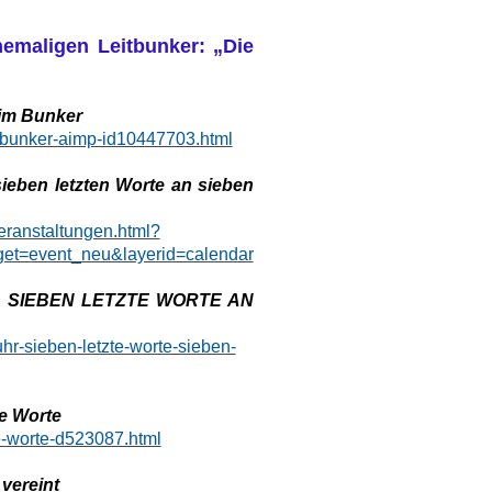
emaligen Leitbunker: „Die
im Bunker
m-bunker-aimp-id10447703.html
ben letzten Worte an sieben
veranstaltungen.html?
et=event_neu&layerid=calendar
 SIEBEN LETZTE WORTE AN
uhr-sieben-letzte-worte-sieben-
te Worte
te-worte-d523087.html
vereint