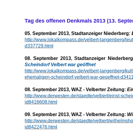
Tag des offenen Denkmals 2013 (13. Sept
05. September 2013, Stadtanzeiger Niederberg:
http://www.lokalkompass.de/velbert-langenberg/leut
d337729.html
08. September 2013, Stadtanzeiger Niederber
Scheindorf Velbert war geöffnet
http://www.lokalkompass.de/velbert-langenberg/kultu
ehemaligen-scheindorf-velbert-war-geoeffnet-d341
08. September 2013, WAZ - Velberter Zeitung:
Ei
http://www.derwesten.de/staedte/velbert/einst-sche
id8416608.html
09. September 2013, WAZ - Velberter Zeitung:
Wi
http://www.derwesten.de/staedte/velbert/wilhelmsh
id8422476.html