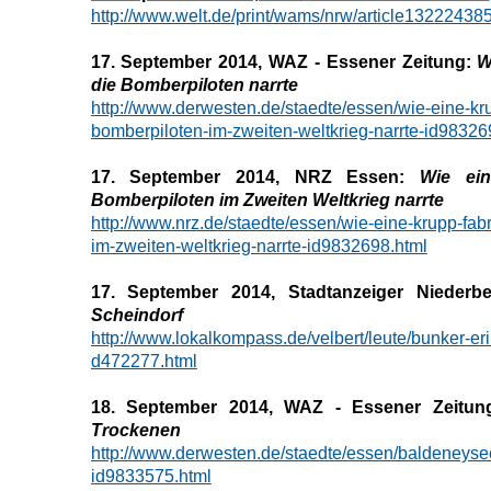
http://www.welt.de/print/wams/nrw/article132224385
17. September 2014, WAZ - Essener Zeitung:
W
die Bomberpiloten narrte
http://www.derwesten.de/staedte/essen/wie-eine-kru
bomberpiloten-im-zweiten-weltkrieg-narrte-id98326
17. September 2014, NRZ Essen:
Wie ein
Bomberpiloten im Zweiten Weltkrieg narrte
http://www.nrz.de/staedte/essen/wie-eine-krupp-fabr
im-zweiten-weltkrieg-narrte-id9832698.html
17. September 2014, Stadtanzeiger Niederbe
Scheindorf
http://www.lokalkompass.de/velbert/leute/bunker-er
d472277.html
18. September 2014, WAZ - Essener Zeitun
Trockenen
http://www.derwesten.de/staedte/essen/baldeneyse
id9833575.html