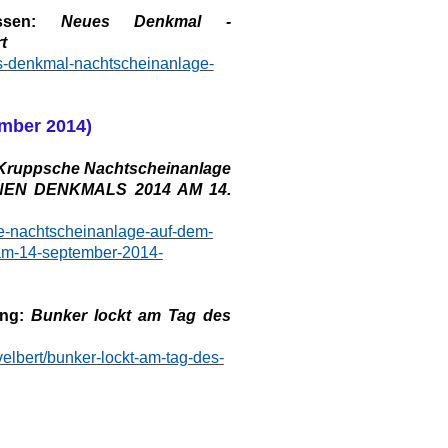
Essen:
Neues Denkmal -
t
es-denkmal-nachtscheinanlage-
ember 2014)
Kruppsche Nachtscheinanlage
FENEN DENKMALS 2014 AM 14.
he-nachtscheinanlage-auf-dem-
-am-14-september-2014-
ng:
Bunker lockt am Tag des
elbert/bunker-lockt-am-tag-des-