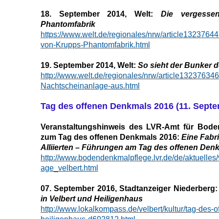
18. September 2014, Welt:
Die vergesse
Phantomfabrik
https://www.welt.de/regionales/nrw/article1323764
von-Krupps-Phantomfabrik.html
19. September 2014, Welt:
So sieht der Bunker 
http://www.welt.de/regionales/nrw/article132376346
Nachtscheinanlage-aus.html
Tag des offenen Denkmals 2016 (11. Septe
Veranstaltungshinweis des LVR-Amt für Bode
zum Tag des offenen Denkmals 2016:
Eine Fabr
Alliierten – Führungen am Tag des offenen Den
http://www.bodendenkmalpflege.lvr.de/de/aktuelles
age_velbert.html
07. September 2016, Stadtanzeiger Niederberg:
in Velbert und Heiligenhaus
http://www.lokalkompass.de/velbert/kultur/tag-des-