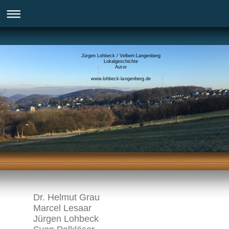
Jürgen Lohbeck / Velbert-Langenberg
Lokalgeschichte
Autor
www.lohbeck-langenberg.de
Dr. Helmut Grau
Marcel Lesaar
Jürgen Lohbeck